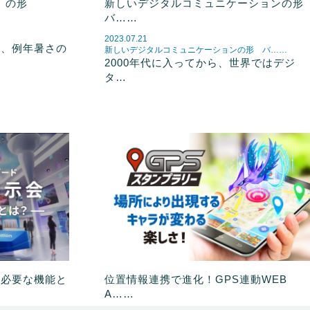
新しいデジタルコミュニケーションの
」の形
バ……
2023.07.21
が、例年暑さの
新しいデジタルコミュニケーションの形 バ……
2000年代に入ってから、世界ではデジ
タ…
に必要な機能と
位置情報連携で進化！GPS連動WEB
A……