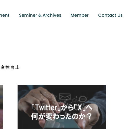
ment
Seminer & Archives
Member
Contact Us
生産性向上