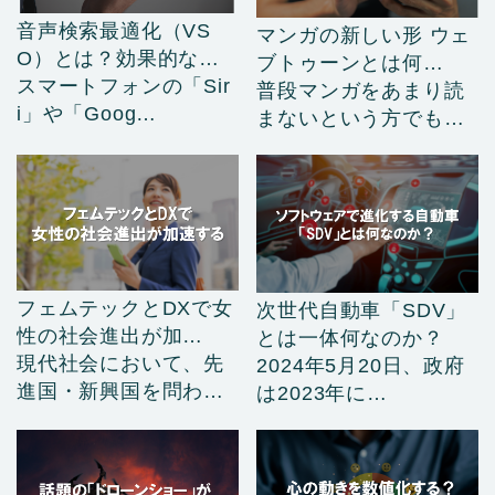
音声検索最適化（VS
マンガの新しい形 ウェ
O）とは？効果的な
ブトゥーンとは何
手……
スマートフォンの「Sir
な……
普段マンガをあまり読
i」や「Goog…
まないという方でも、
…
フェムテックとDXで女
次世代自動車「SDV」
性の社会進出が加
とは一体何なのか？
速……
現代社会において、先
2024年5月20日、政府
進国・新興国を問わ
は2023年に…
ず…