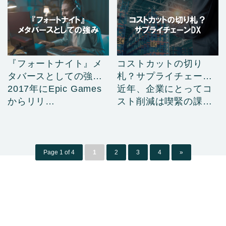
『フォートナイト』メ
コストカットの切り
タバースとしての強
札？サプライチェーン
み……
2017年にEpic Games
D……
近年、企業にとってコ
からリリ…
スト削減は喫緊の課
題…
Page 1 of 4
1
2
3
4
»