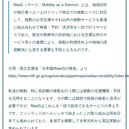
MaaS（マース：Mobility as a Service）とは、地域住民
や旅行者一人一人のトリップ単位での移動ニーズに対応
して、複数の公共交通やそれ以外の移動サービスを最適
に組み合わせて検索・予約・決済等を一括で行うサービ
スであり、観光や医療等の目的地における交通以外のサ
ービス等との連携により、移動の利便性向上や地域の課
題解決にも資する重要な手段となるものです。
引用：国土交通省「日本版MaasSの推進」より
https://www.mlit.go.jp/sogoseisaku/japanmaas/webaccessibility/index.ht
私達が移動、特に長距離の移動を行う際には複数の交通機関・手段
を活用することになります。その際には個別で経路の検索と決済が
必要ですが、MaaSはこれらを一括で提供できるサービスの考え方
です。フィンランドのヘルシンキで始まったこの取り組みは現在日
本でも進められており、各省庁を横断して令和元年から実証実験が
進められています。