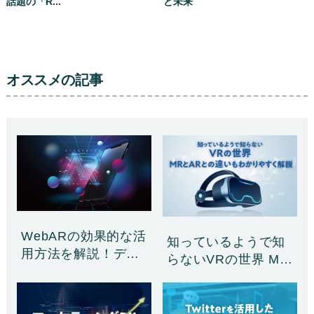
話題の「R...
と未来
オススメの記事
WebARの効果的な活
知っているようで知
用方法を解説！デ
らないVRの世界 M
ジ……
R……