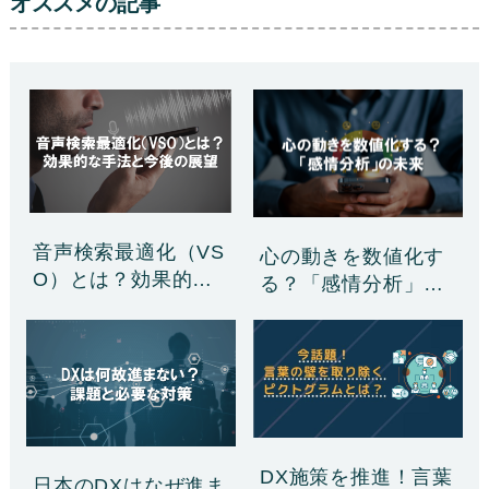
オススメの記事
音声検索最適化（VS
心の動きを数値化す
O）とは？効果的な
る？「感情分析」の
手……
未来
DX施策を推進！言葉
日本のDXはなぜ進ま