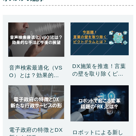
DX施策を推進！言葉
音声検索最適化（VS
の壁を取り除くピク
O）とは？効果的な
ト……
手……
電子政府の特徴とDX
ロボットによる新し